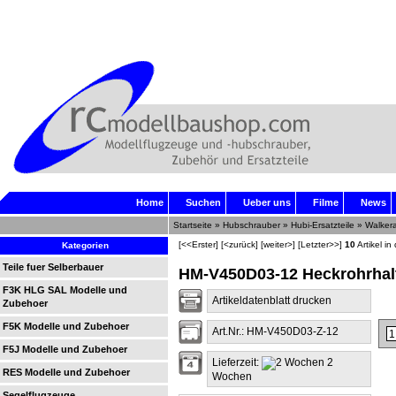
Home
Suchen
Ueber uns
Filme
News
Startseite
»
Hubschrauber
»
Hubi-Ersatzteile
»
Walker
[<<Erster]
[<zurück]
[weiter>]
[Letzter>>]
10
Artikel in
Kategorien
Teile fuer Selberbauer
HM-V450D03-12 Heckrohrhal
F3K HLG SAL Modelle und
Artikeldatenblatt drucken
Zubehoer
F5K Modelle und Zubehoer
Art.Nr.: HM-V450D03-Z-12
F5J Modelle und Zubehoer
Lieferzeit:
2
RES Modelle und Zubehoer
Wochen
Segelflugzeuge