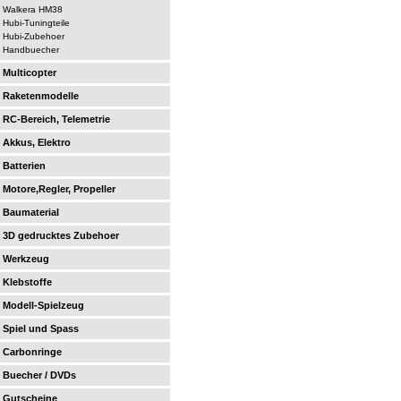
Walkera HM38
Hubi-Tuningteile
Hubi-Zubehoer
Handbuecher
Multicopter
Raketenmodelle
RC-Bereich, Telemetrie
Akkus, Elektro
Batterien
Motore,Regler, Propeller
Baumaterial
3D gedrucktes Zubehoer
Werkzeug
Klebstoffe
Modell-Spielzeug
Spiel und Spass
Carbonringe
Buecher / DVDs
Gutscheine