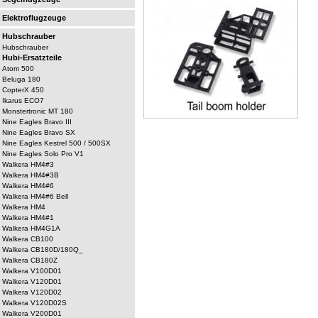
Elektroflugzeuge
Hubschrauber
Hubschrauber
Hubi-Ersatzteile
Atom 500
Beluga 180
CopterX 450
Ikarus ECO7
Monstertronic MT 180
Nine Eagles Bravo III
Nine Eagles Bravo SX
Nine Eagles Kestrel 500 / 500SX
Nine Eagles Solo Pro V1
Walkera HM4#3
Walkera HM4#3B
Walkera HM4#6
Walkera HM4#6 Bell
Walkera HM4
Walkera HM4#1
Walkera HM4G1A
Walkera CB100
Walkera CB180D/180Q_
Walkera CB180Z
Walkera V100D01
Walkera V120D01
Walkera V120D02
Walkera V120D02S
Walkera V200D01