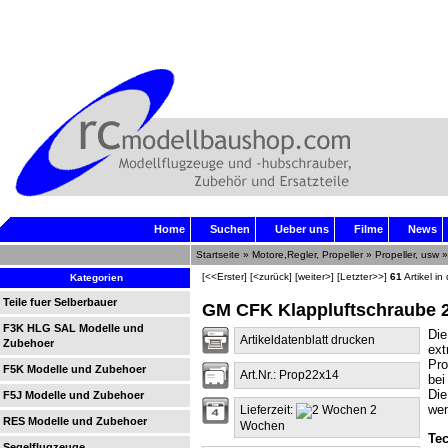
Home
Suchen
Ueber uns
Filme
News
Startseite
»
Motore,Regler, Propeller
»
Propeller, usw
[<<Erster]
[<zurück]
[weiter>]
[Letzter>>]
61
Artikel in
Kategorien
Teile fuer Selberbauer
GM CFK Klappluftschraube 
F3K HLG SAL Modelle und
Die
Artikeldatenblatt drucken
Zubehoer
ext
Pro
F5K Modelle und Zubehoer
Art.Nr.: Prop22x14
bei
Die
F5J Modelle und Zubehoer
wen
Lieferzeit:
2
RES Modelle und Zubehoer
Wochen
Tec
Segelflugzeuge