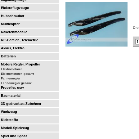
Elektroflugzeuge
Hubschrauber
Multicopter
Die
Raketenmodelle
RC-Bereich, Telemetrie
Akkus, Elektro
Batterien
Motore,Regler, Propeller
Elektromotoren
Elektromotoren gesamt
Fahrtenregler
Fahrtenregler gesamt
Propeller, usw
Baumaterial
3D gedrucktes Zubehoer
Werkzeug
Klebstoffe
Modell-Spielzeug
Spiel und Spass